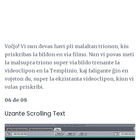
Voĉjo! Vi nun devas havi pli malaltan trionon, kiu
priskribas la bildon en via filmo. Nun vi povas meti
la malsupra triono super via bildo trenante la
videoclipon en la Templinio, kaj faligante ĝin en
vojeton du, super la ekzistanta videoclipon, kiun vi
volas priskribi.
06 de 08
Uzante Scrolling Text