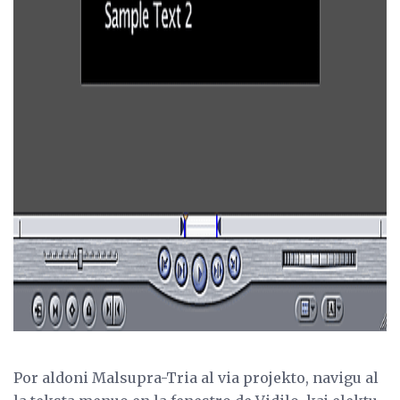
ad
Por aldoni Malsupra-Tria al via projekto, navigu al