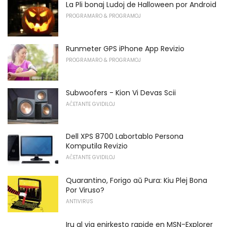
La Pli bonaj Ludoj de Halloween por Android
PROGRAMARO & PROGRAMOJ
Runmeter GPS iPhone App Revizio
PROGRAMARO & PROGRAMOJ
Subwoofers - Kion Vi Devas Scii
AĈETANTE GVIDILOJ
Dell XPS 8700 Labortablo Persona
Komputila Revizio
AĈETANTE GVIDILOJ
Quarantino, Forigo aŭ Pura: Kiu Plej Bona
Por Viruso?
ANTIVIRUS
Iru al via enirkesto rapide en MSN-Explorer