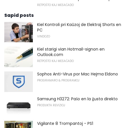
RETPOŜTO KAJ MESAĜADO
Sapid posts
Kiel Kontroli pri Kaŭzoj de Elektraj Shorts en
PC
VINDOZO
Kiel starigi vian Hotmail-signon en
Outlook.com
RETPOŜTO KAJ MESAĜADO
Sophos Anti-Virus por Mac Hejma Eldono
PROGRAMARO & PROGRAMOJ
Samsung H3272: Paŝo en la ĝusta direkto
PRODUKTA REVIZIOJ
Vigilante 8 Trompantoj - PS1