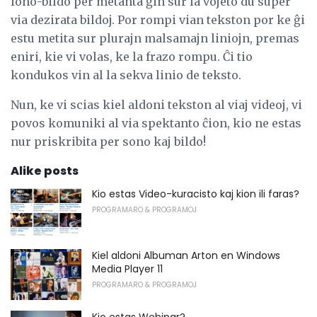
fono-bildo per metanta ĝin sur la vojeto du super
via dezirata bildoj. Por rompi vian tekston por ke ĝi
estu metita sur plurajn malsamajn liniojn, premas
eniri, kie vi volas, ke la frazo rompu. Ĉi tio
kondukos vin al la sekva linio de teksto.
Nun, ke vi scias kiel aldoni tekston al viaj videoj, vi
povos komuniki al via spektanto ĉion, kio ne estas
nur priskribita per sono kaj bildo!
Alike posts
Kio estas Video-kuracisto kaj kion ili faras?
PROGRAMARO & PROGRAMOJ
Kiel aldoni Albuman Arton en Windows
Media Player 11
PROGRAMARO & PROGRAMOJ
Kio estas Webinar?