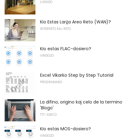
LUDADO
Kio Estas Larĝa Areo Reto (WAN)?
INTERRETO KAJ RETO
Kio estas FLAC-dosiero?
VINDOZO
Excel Vikarko Step by Step Tutorial
PROGRAMARO
La difino, origino kaj celo de la termino
'Blogo'
TTT-SERĈO
Kio estas MOS-dosiero?
VINDOZO