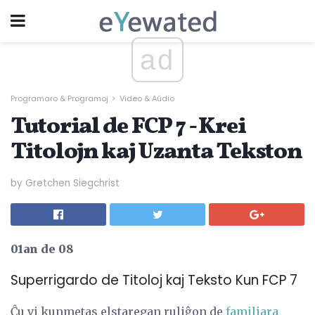
ad
Programaro & Programoj
Video & Aŭdio
Tutorial de FCP 7 - Krei
Titolojn kaj Uzanta Tekston
by Gretchen Siegchrist
01an de 08
Superrigardo de Titoloj kaj Teksto Kun FCP 7
Ĉu vi kunmetas elstaregan ruliĝon de
familiara