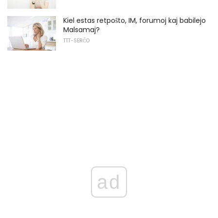
Kiel estas retpoŝto, IM, forumoj kaj babilejo
Malsamaj?
TTT-SERĈO
ad