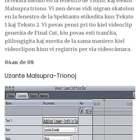
la teksta menuo en la fenestro de Vidilo, kaj elektu
Malsupra triono. Vi nun devas vidi nigran skatolon
en la fenestro de la Spektanto etikedita kun Teksto
1 kaj Teksto 2. Vi povas pensi pri tio kiel videoclip
generita de Final Cut, kiu povas esti tranĉita,
plilongigita kaj movita de la sama maniero kiel
videoclipon kiun vi registris per via videocámara.
04an de 08
Uzante Malsupra-Trionoj