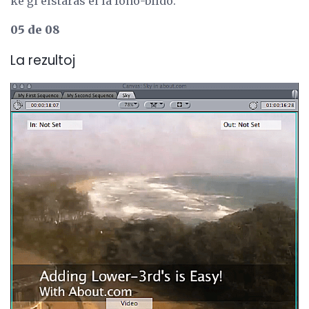
ke ĝi elstaras el la fono-bildo.
05 de 08
La rezultoj