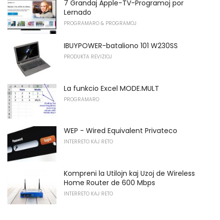
7 Grandaj Apple-TV-Programoj por
Lernado
PROGRAMARO & PROGRAMOJ
IBUYPOWER-bataliono 101 W230SS
PRODUKTA REVIZIOJ
La funkcio Excel MODE.MULT
PROGRAMARO
WEP - Wired Equivalent Privateco
INTERRETO KAJ RETO
Kompreni la Utilojn kaj Uzoj de Wireless
Home Router de 600 Mbps
INTERRETO KAJ RETO