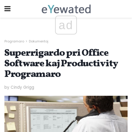
ad
Programaro
Dokumentoj
Superrigardo pri Office
Software kaj Productivity
Programaro
by Cindy Grigg