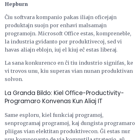
Hepburn
Ĉiu softvara kompanio pakas iliajn oficejajn
produktajn suojn por enhavi malsamajn
programojn. Microsoft Office estas, kompreneble,
la industria gvidanto por produktivecoj, sed vi
havas aliajn eblojn, iuj el kiuj eĉ estas liberaj.
La sana konkurenco en ĉi tiu industrio signifas, ke
vi trovos unu, kiu superas vian nunan produktivan
solvon.
La Granda Bildo: Kiel Office-Productivity-
Programaro Konvenas Kun Aliaj IT
Same esploru, kiel funkciaj programoj,
senprogramaj programoj, kaj dungista programaro
pliigas vian elektitan produktivecon. Ĝi estas nur
unu komponanto de via komputila strategio, aŭ