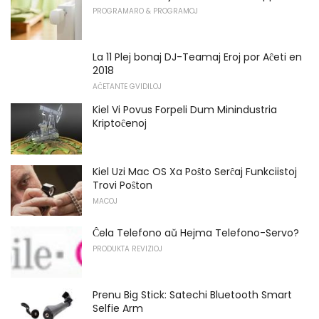
PROGRAMARO & PROGRAMOJ
La 11 Plej bonaj DJ-Teamaj Eroj por Aĉeti en
2018
AĈETANTE GVIDILOJ
Kiel Vi Povus Forpeli Dum Minindustria
Kriptoĉenoj
Kiel Uzi Mac OS Xa Poŝto Serĉaj Funkciistoj
Trovi Poŝton
MACOJ
Ĉela Telefono aŭ Hejma Telefono-Servo?
PRODUKTA REVIZIOJ
Prenu Big Stick: Satechi Bluetooth Smart
Selfie Arm