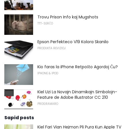
Trovu Prison Info kaj Mugshots
TTT-SERĈO
Epson Perfekteco V19 Kolora Skanilo
PRODUKTA REVIZIOJ
Kio faras la iPhone Retpoŝto Agordoj Ĉu?
IPHONE & IPOD
Kiel Uzi La Novajn Dinamikajn Simbolojn-
Feature de Adobe Illustrator CC 210
PROGRAMARO
Sapid posts
Kiel Fari Vian Hejmon Pli Pura Kun Apple TV