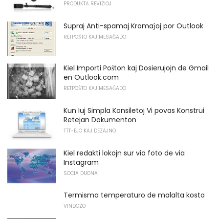
PRODUKTA REVIZIOJ
Supraj Anti-spamaj Kromaĵoj por Outlook
RETPOŜTO KAJ MESAĜADO
Kiel Importi Poŝton kaj Dosierujojn de Gmail
en Outlook.com
RETPOŜTO KAJ MESAĜADO
Kun Iuj Simpla Konsiletoj Vi povas Konstrui
Retejan Dokumenton
TTT-EJO KAJ DEZAJNO
Kiel redakti lokojn sur via foto de via
Instagram
SOCIA DUONA
Termisma temperaturo de malalta kosto
VINDOZO