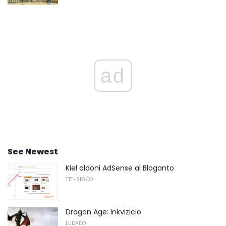
ad
See Newest
Kiel aldoni AdSense al Bloganto
TTT-SERĈO
Dragon Age: Inkvizicio
LUDADO