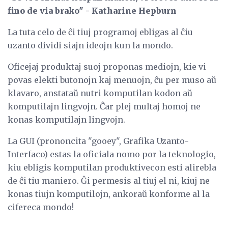
fino de via brako" - Katharine Hepburn
La tuta celo de ĉi tiuj programoj ebligas al ĉiu
uzanto dividi siajn ideojn kun la mondo.
Oficejaj produktaj suoj proponas mediojn, kie vi
povas elekti butonojn kaj menuojn, ĉu per muso aŭ
klavaro, anstataŭ nutri komputilan kodon aŭ
komputilajn lingvojn. Ĉar plej multaj homoj ne
konas komputilajn lingvojn.
La GUI (prononcita "gooey", Grafika Uzanto-
Interfaco) estas la oficiala nomo por la teknologio,
kiu ebligis komputilan produktivecon esti alirebla
de ĉi tiu maniero. Ĝi permesis al tiuj el ni, kiuj ne
konas tiujn komputilojn, ankoraŭ konforme al la
cifereca mondo!