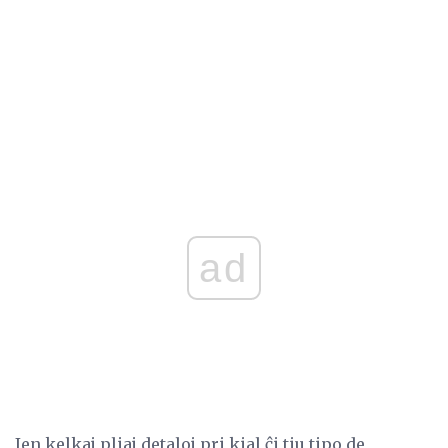
ad
Jen kelkaj pliaj detaloj pri kial ĉi tiu tipo de