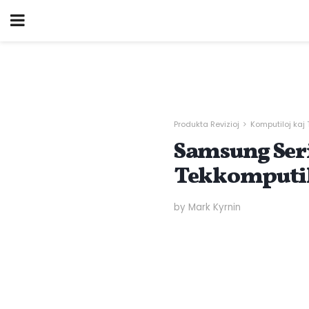
Produkta Revizioj
Komputiloj kaj 
Samsung Seri
Tekkomputi
by Mark Kyrnin