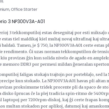
bs.
um, Office Starter
erio 3 NP300V3A-A01
ioj 3 tekkomputiloj estas desegnitaj por esti miksaĵo d
ne estas tiel maldikaj kiel multaj novaj ultrafinaj kaj ul
ŭ baldaŭ. Tamen, je $ 750, la NP300V3A-A01 certe estas p
e de rendimento. Ĝi uzas norman tekkomputilon de tensio
kiu provizas ĝin kun solida nivelo de agado en ampleks
e memoro DDR3 por permesi mildan ĝeneralan sperton
omputiloj faligas stokajn trajtojn por porteblaĵo, sed la
d precipe kun stokado. La NP300V3A-A01 havas pli alta
rovizas proksimume tridek procente pli da spaco de sto
a disko ŝprucas ĉe la plej tradicia spin-ritmo de 5400rp
 laptopoj per 7200rpm-diskoj, kaj ĝi certe frapas kom
onos multan stokadon por aplikoj, datumoj kaj amaskomun