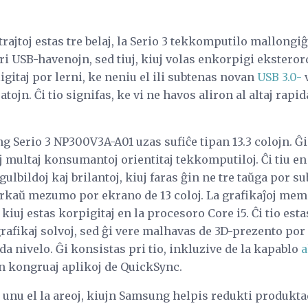
rajtoj estas tre belaj, la Serio 3 tekkomputilo mallongi
tri USB-havenojn, sed tiuj, kiuj volas enkorpigi ekstero
igitaj por lerni, ke neniu el ili subtenas novan
USB 3.0-
v
tojn. Ĉi tio signifas, ke vi ne havos aliron al altaj rapi
 Serio 3 NP300V3A-A01 uzas sufiĉe tipan 13.3 colojn. Ĝi
 multaj konsumantoj orientitaj tekkomputiloj. Ĉi tiu en
bildoj kaj brilantoj, kiuj faras ĝin ne tre taŭga por sub
ĉirkaŭ mezumo por ekrano de 13 coloj. La grafikaĵoj mem
kiuj estas korpigitaj en la procesoro Core i5. Ĉi tio est
 grafikaj solvoj, sed ĝi vere malhavas de 3D-prezento por 
da nivelo. Ĝi konsistas pri tio, inkluzive de la kapablo
a
 kongruaj aplikoj de QuickSync.
e unu el la areoj, kiujn Samsung helpis redukti produkta