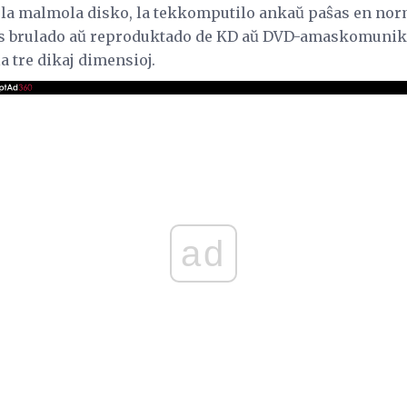
l la malmola disko, la tekkomputilo ankaŭ paŝas en no
as brulado aŭ reproduktado de KD aŭ DVD-amaskomunikil
la tre dikaj dimensioj.
ad