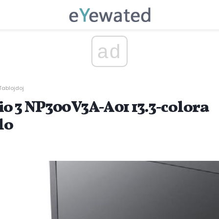
ad
Tablojdoj
o 3 NP300V3A-A01 13.3-colora
lo