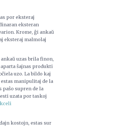
ĝas por eksteraj
rdinaran eksteran
arion. Krome, ĝi ankaŭ
daj eksteraj malmolaj
 ankaŭ uzas brila finon,
 aparta ŝajnas produkti
ĉiela uzo. La bildo kaj
 estas manipulitaj de la
as paŝo supren de la
esti uzata por taskoj
kceli
dajn kostojn, estas sur