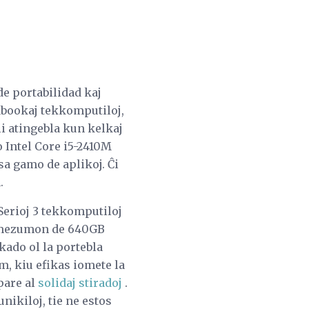
e portabilidad kaj
trabookaj tekkomputiloj,
li atingebla kun kelkaj
 Intel Core i5-2410M
a gamo de aplikoj. Ĉi
.
 Serioj 3 tekkomputiloj
n mezumon de 640GB
kado ol la portebla
m, kiu efikas iomete la
pare al
solidaj stiradoj
.
ikiloj, tie ne estos