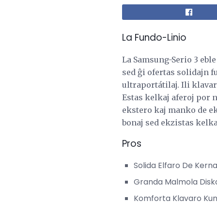
La Fundo-Linio
La Samsung-Serio 3 eble 
sed ĝi ofertas solidajn f
ultraportátilaj. Ili klav
Estas kelkaj aferoj por 
ekstero kaj manko de eks
bonaj sed ekzistas kelkaj
Pros
Solida Elfaro De Kern
Granda Malmola Disk
Komforta Klavaro Kun