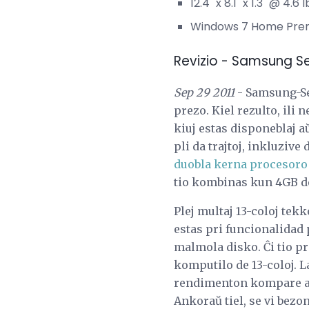
12.4 "x 8.1" x 1.3 "@ 4.6 l
Windows 7 Home Premi
Revizio - Samsung S
Sep 29 2011
- Samsung-Ser
prezo. Kiel rezulto, ili 
kiuj estas disponeblaj a
pli da trajtoj, inkluziv
duobla kerna procesoro
tio kombinas kun 4GB d
Plej multaj 13-coloj tekk
estas pri funcionalida
malmola disko. Ĉi tio p
komputilo de 13-coloj. L
rendimenton kompare al
Ankoraŭ tiel, se vi bez