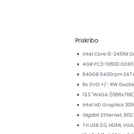
Priskribo
Intel Core i5-2410M 
4GB PC3-10600 DDR
640GB 5400rpm SATA
8x DVD +/- RW Duobla 
13.3 "WXGA (1366x768)
Intel HD Graphics 3000
Gigabit Ethernet, 802.
Tri USB 2.0, HDMI, VGA