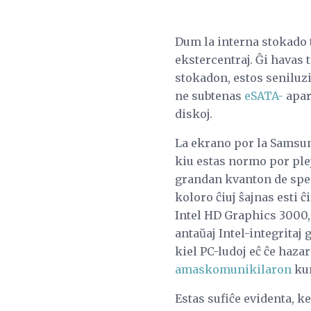
Dum la interna stokado t
ekstercentraj. Ĝi havas 
stokadon, estos seniluzi
ne subtenas
eSATA-
apara
diskoj.
La ekrano por la Samsung
kiu estas normo por plej
grandan kvanton de spegul
koloro ĉiuj ŝajnas esti 
Intel HD Graphics 3000, 
antaŭaj Intel-integritaj
kiel PC-ludoj eĉ ĉe hazar
amaskomunikilaron
kun
Estas sufiĉe evidenta, k