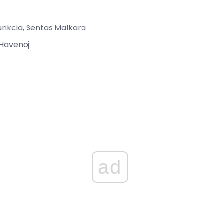
unkcia, Sentas Malkara
Havenoj
ad