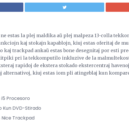
ne estas la plej maldika aŭ plej malpeza 13-colla tekko
unkciojn kaj stokajn kapablojn, kiuj estas oferitaj de mult
aro kaj trackpad ankaŭ estas bone desegnitaj por esti pre
nitpiki pri la tekkomputilo inkluzive de la malmultekos
teraj rapidoj de ekstera stokado ekstercentraj havenoj. 
 alternativoj, kiuj estas iom pli atingeblaj kun kompareb
a i5 Procesoro
o Kun DVD-Stirado
 Nice Trackpad