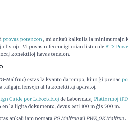
mi
provas potencon
, mi ankaŭ kalkulis la minimumajn
ajn listojn. Vi povas referencigi mian liston de
ATX Power
tencaj konektiloj havas tension.
uo
G-Malfruo) estas la kvanto da tempo, kiun ĝi prenas
po
 taŭgajn tensojn al la konektitaj aparatoj.
ign Guide por Labortabloj
de Labormalaj
Platformoj (PD
n la ligita dokumento, devus esti 100 m ĝis 500 m.
stas ankaŭ iam nomata
PG Malfruo
aŭ
PWR_OK Malfruo
.