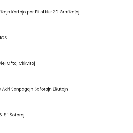
kajn Kartojn por Pli ol Nur 3D Grafikaĵoj
CMOS
lej Oftaj Cirkvitoj
 Akiri Senpagajn Ŝoforajn Elŝutojn
 8.1 Ŝoforoj