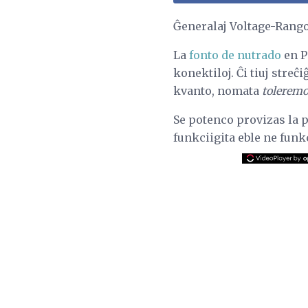
Ĝeneralaj Voltage-Rango
La
fonto de nutrado
en P
konektiloj. Ĉi tiuj streĉ
kvanto, nomata
tolerem
Se potenco provizas la p
funkciigita eble ne funkc