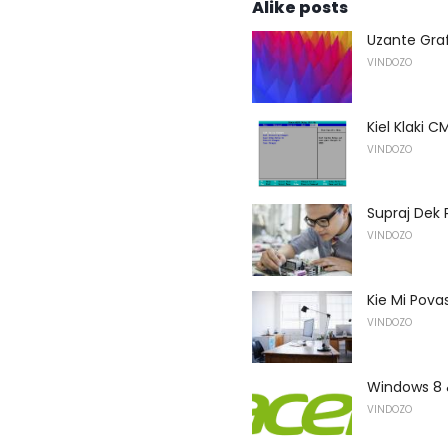
Alike posts
Uzante Grafi
VINDOZO
Kiel Klaki 
VINDOZO
Supraj Dek P
VINDOZO
Kie Mi Povas
VINDOZO
Windows 8 &
VINDOZO