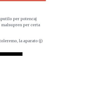
mputilo per potencaj
 aŭ malsupren per certa
oleremo, la aparato (j)