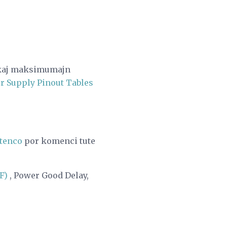
 kaj maksimumajn
 Supply Pinout Tables
tenco
por komenci tute
F)
, Power Good Delay,