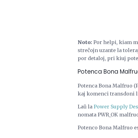
Noto:
Por helpi, kiam 
streĉojn uzante la toler
por detaloj, pri kiuj po
Potenca Bona Malfr
Potenca Bona Malfruo (P
kaj komenci transdoni la
Laŭ la
Power Supply Des
nomata PWR_OK malfruo e
Potenco Bona Malfruo e