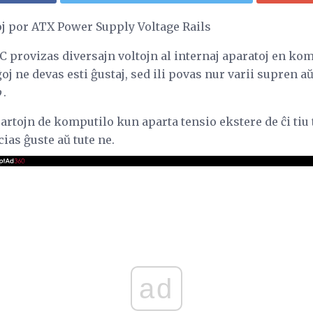
j por ATX Power Supply Voltage Rails
C provizas diversajn voltojn al internaj aparatoj en ko
iĝoj ne devas esti ĝustaj, sed ili povas nur varii supren
o
.
artojn de komputilo kun aparta tensio ekstere de ĉi tiu t
ias ĝuste aŭ tute ne.
ad