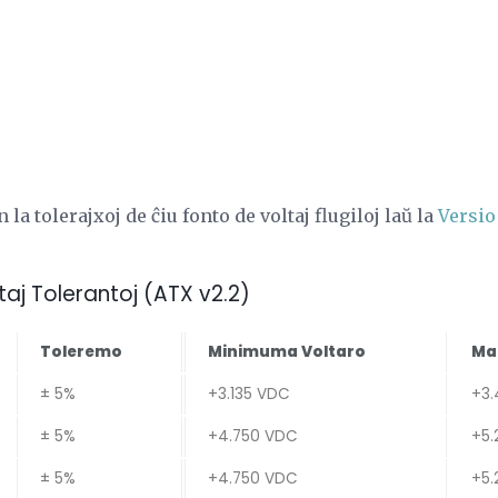
la tolerajxoj de ĉiu fonto de voltaj flugiloj laŭ la
Versio
taj Tolerantoj (ATX v2.2)
Toleremo
Minimuma Voltaro
Ma
± 5%
+3.135 VDC
+3
± 5%
+4.750 VDC
+5.
± 5%
+4.750 VDC
+5.