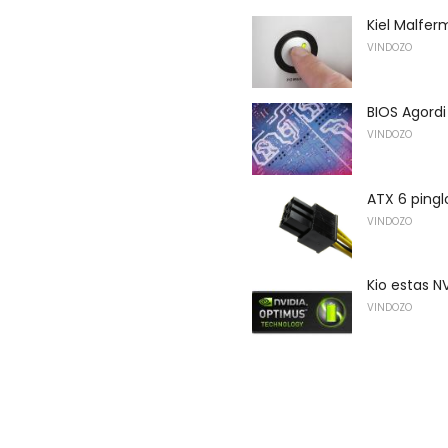
Kiel Malfe
VINDOZO
BIOS Agordi 
VINDOZO
ATX 6 pingl
VINDOZO
Kio estas 
VINDOZO