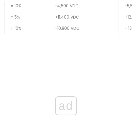
± 10%
-4,500 VDC
-5,
± 5%
+11.400 VDC
+12
± 10%
-10.800 VDC
- 1
ad