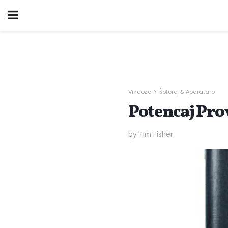
Vindozo
Ŝoforoj & Aparataro
Potencaj Prov
by Tim Fisher