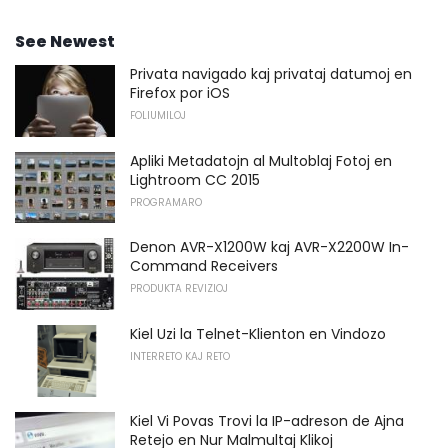
See Newest
Privata navigado kaj privataj datumoj en
Firefox por iOS
FOLIUMILOJ
Apliki Metadatojn al Multoblaj Fotoj en
Lightroom CC 2015
PROGRAMARO
Denon AVR-X1200W kaj AVR-X2200W In-
Command Receivers
PRODUKTA REVIZIOJ
Kiel Uzi la Telnet-Klienton en Vindozo
INTERRETO KAJ RETO
Kiel Vi Povas Trovi la IP-adreson de Ajna
Retejo en Nur Malmultaj Klikoj