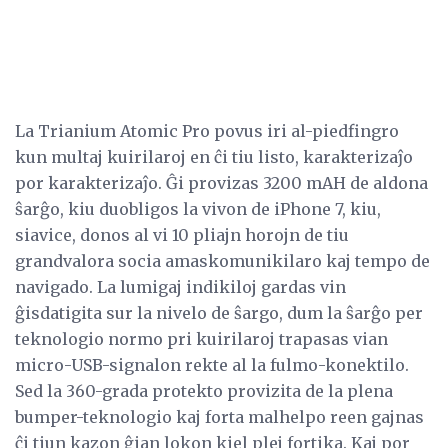
La Trianium Atomic Pro povus iri al-piedfingro
kun multaj kuirilaroj en ĉi tiu listo, karakterizaĵo
por karakterizaĵo. Ĝi provizas 3200 mAH de aldona
ŝarĝo, kiu duobligos la vivon de iPhone 7, kiu,
siavice, donos al vi 10 pliajn horojn de tiu
grandvalora socia amaskomunikilaro kaj tempo de
navigado. La lumigaj indikiloj gardas vin
ĝisdatigita sur la nivelo de ŝargo, dum la ŝarĝo per
teknologio normo pri kuirilaroj trapasas vian
micro-USB-signalon rekte al la fulmo-konektilo.
Sed la 360-grada protekto provizita de la plena
bumper-teknologio kaj forta malhelpo reen gajnas
ĉi tiun kazon ĝian lokon kiel plej fortika. Kaj por