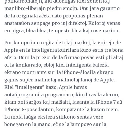
polikarbonatojn, kiu duobligas kiel zonon kaj
manlibro-liberajn piedpremojn. Unu jara garantio
de la originala aĉeta dato proponas plenan
anstataŭon senpage pro iuj difektoj. Koloroj venas
en nigra, blua blua, tempesto blua kaj rosemarino.
Por kampo iam regita de triaj markoj, la enirejo de
Apple en la inteligenta kuirilara kuro estis tre bona
afero. Dum la prezoj de la firmao povas esti pli altaj
ol la konkurado, ebloj kiel inteligenta bateria
ekrano montrante sur la iPhone-ŝlosila ekrano
gajnis super malmolaj malmolaj fanoj de Apple.
Kiel "inteligenta" kazo, Apple havas
antaŭprogramita programaro, kiu diras la aferon,
kiam oni ŝarĝos kaj malŝalti, lasante la iPhone 7 aŭ
iPhone 8-posedanton, kompatante la kazon mem.
La mola taŭga ekstera silikono sentas vere
bonegan en la mano, eĉ se la bumpovo sur la