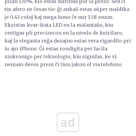
plian 130%, kio estas mirinda por la prezo. Sed ĉi
tiu afero ne ĉesas tie: ĝi ankaŭ estas súper maldika
je 0.43 coloj kaj mega lumo ĉe nur 1.58 onzas.
Ekzistas kvar-ŝtata LED en la malantaŭo, kiu
certigas pli precizecon en la nivelo de kuirilaro,
kaj la eleganta ruĝa dezajno estas vera rigardilo pri
iu ajn iPhone. Ĝi estas rondigita per facila
sinkronigo per teknologio, kiu signifas, ke vi
neniam devos preni ĉi tiun jakon el via telefono.
ad