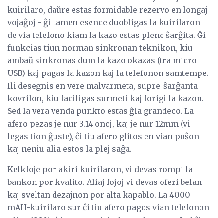
kuirilaro, daŭre estas formidable rezervo en longaj
vojaĝoj - ĝi tamen esence duobligas la kuirilaron
de via telefono kiam la kazo estas plene ŝarĝita. Ĝi
funkcias tiun norman sinkronan teknikon, kiu
ambaŭ sinkronas dum la kazo okazas (tra micro
USB) kaj pagas la kazon kaj la telefonon samtempe.
Ili desegnis en vere malvarmeta, supre-ŝarĝanta
kovrilon, kiu faciligas surmeti kaj forigi la kazon.
Sed la vera venda punkto estas ĝia grandeco. La
afero pezas je nur 3.14 onoj, kaj je nur 12mm (vi
legas tion ĝuste), ĉi tiu afero glitos en vian poŝon
kaj neniu alia estos la plej saĝa.
Kelkfoje por akiri kuirilaron, vi devas rompi la
bankon por kvalito. Aliaj fojoj vi devas oferi belan
kaj sveltan dezajnon por alta kapablo. La 4000
mAH-kuirilaro sur ĉi tiu afero pagos vian telefonon