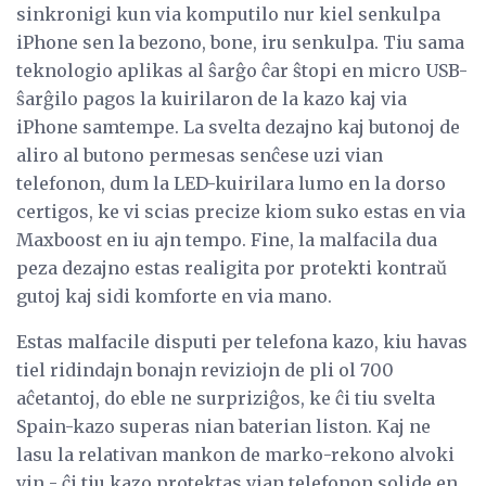
sinkronigi kun via komputilo nur kiel senkulpa
iPhone sen la bezono, bone, iru senkulpa. Tiu sama
teknologio aplikas al ŝarĝo ĉar ŝtopi en micro USB-
ŝarĝilo pagos la kuirilaron de la kazo kaj via
iPhone samtempe. La svelta dezajno kaj butonoj de
aliro al butono permesas senĉese uzi vian
telefonon, dum la LED-kuirilara lumo en la dorso
certigos, ke vi scias precize kiom suko estas en via
Maxboost en iu ajn tempo. Fine, la malfacila dua
peza dezajno estas realigita por protekti kontraŭ
gutoj kaj sidi komforte en via mano.
Estas malfacile disputi per telefona kazo, kiu havas
tiel ridindajn bonajn reviziojn de pli ol 700
aĉetantoj, do eble ne surpriziĝos, ke ĉi tiu svelta
Spain-kazo superas nian baterian liston. Kaj ne
lasu la relativan mankon de marko-rekono alvoki
vin - ĉi tiu kazo protektas vian telefonon solide en