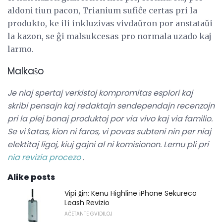
aldoni tiun pacon, Trianium sufiĉe certas pri la
produkto, ke ili inkluzivas vivdaŭron por anstataŭi
la kazon, se ĝi malsukcesas pro normala uzado kaj
larmo.
Malkaŝo
Je niaj spertaj verkistoj kompromitas esplori kaj
skribi pensajn kaj redaktajn sendependajn recenzojn
pri la plej bonaj produktoj por via vivo kaj via familio.
Se vi ŝatas, kion ni faros, vi povas subteni nin per niaj
elektitaj ligoj, kiuj gajni al ni komisionon.
Lernu pli pri
nia revizia procezo
.
Alike posts
Vipi ĝin: Kenu Highline iPhone Sekureco
Leash Revizio
AĈETANTE GVIDILOJ