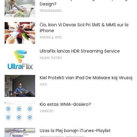
Design?
PROGRAMARO
Ĉio, kion Vi Devas Scii Pri SMS & MMS sur la
iPhone
IPHONE & IPOD
UltraFlix lanĉas HDR Streaming Service
HEJMA TEATRO
Kiel Protekti vian iPad De Malware kaj Virusoj
IPAD
Kio estas WMA-dosiero?
VINDOZO
Uzas la Plej bonajn iTunes-Playlist