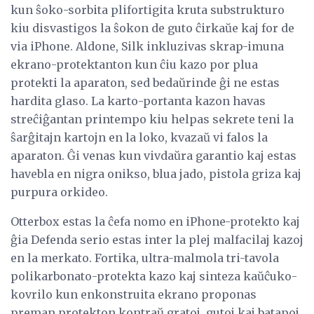
kun ŝoko-sorbita plifortigita kruta substrukturo
kiu disvastigos la ŝokon de guto ĉirkaŭe kaj for de
via iPhone. Aldone, Silk inkluzivas skrap-imuna
ekrano-protektanton kun ĉiu kazo por plua
protekti la aparaton, sed bedaŭrinde ĝi ne estas
hardita glaso. La karto-portanta kazon havas
streĉiĝantan printempo kiu helpas sekrete teni la
ŝarĝitajn kartojn en la loko, kvazaŭ vi falos la
aparaton. Ĝi venas kun vivdaŭra garantio kaj estas
havebla en nigra onikso, blua jado, pistola griza kaj
purpura orkideo.
Otterbox estas la ĉefa nomo en iPhone-protekto kaj
ĝia Defenda serio estas inter la plej malfacilaj kazoj
en la merkato. Fortika, ultra-malmola tri-tavola
polikarbonato-protekta kazo kaj sinteza kaŭĉuko-
kovrilo kun enkonstruita ekrano proponas
preman protekton kontraŭ gratoj, gutoj kaj batapoj.