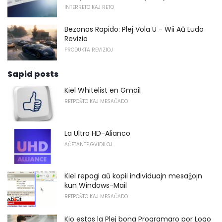
INTERRETO KAJ RETO
Bezonas Rapido: Plej Vola U - Wii Aŭ Ludo
Revizio
PRODUKTA REVIZIOJ
Sapid posts
Kiel Whitelist en Gmail
RETPOŜTO KAJ MESAĜADO
La Ultra HD-Alianco
AĈETANTE GVIDILOJ
Kiel repagi aŭ kopii individuajn mesaĝojn
kun Windows-Mail
RETPOŜTO KAJ MESAĜADO
Kio estas la Plej bona Programaro por Logo