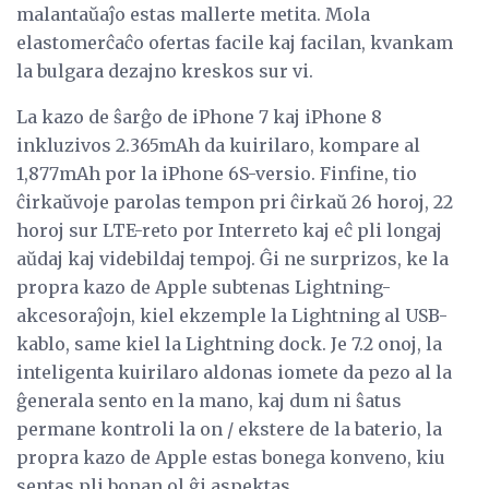
malantaŭaĵo estas mallerte metita. Mola
elastomerĉaĉo ofertas facile kaj facilan, kvankam
la bulgara dezajno kreskos sur vi.
La kazo de ŝarĝo de iPhone 7 kaj iPhone 8
inkluzivos 2.365mAh da kuirilaro, kompare al
1,877mAh por la iPhone 6S-versio. Finfine, tio
ĉirkaŭvoje parolas tempon pri ĉirkaŭ 26 horoj, 22
horoj sur LTE-reto por Interreto kaj eĉ pli longaj
aŭdaj kaj videbildaj tempoj. Ĝi ne surprizos, ke la
propra kazo de Apple subtenas Lightning-
akcesoraĵojn, kiel ekzemple la Lightning al USB-
kablo, same kiel la Lightning dock. Je 7.2 onoj, la
inteligenta kuirilaro aldonas iomete da pezo al la
ĝenerala sento en la mano, kaj dum ni ŝatus
permane kontroli la on / ekstere de la baterio, la
propra kazo de Apple estas bonega konveno, kiu
sentas pli bonan ol ĝi aspektas.