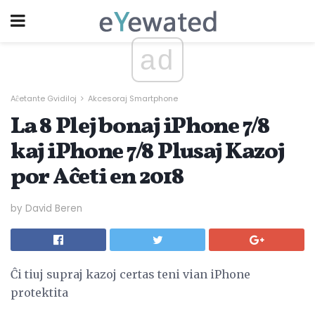
ad
Aĉetante Gvidiloj
Akcesoraj Smartphone
La 8 Plej bonaj iPhone 7/8
kaj iPhone 7/8 Plusaj Kazoj
por Aĉeti en 2018
by David Beren
Ĉi tiuj supraj kazoj certas teni vian iPhone
protektita