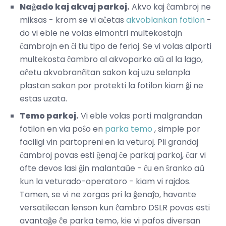
Naĝado kaj akvaj parkoj.
Akvo kaj ĉambroj ne
miksas - krom se vi aĉetas
akvoblankan fotilon
-
do vi eble ne volas elmontri multekostajn
ĉambrojn en ĉi tiu tipo de ferioj. Se vi volas alporti
multekosta ĉambro al akvoparko aŭ al la lago,
aĉetu akvobranĉitan sakon kaj uzu selanpla
plastan sakon por protekti la fotilon kiam ĝi ne
estas uzata.
Temo parkoj.
Vi eble volas porti malgrandan
fotilon en via poŝo en
parka temo
, simple por
faciligi vin partopreni en la veturoj. Pli grandaj
ĉambroj povas esti ĝenaj ĉe parkaj parkoj, ĉar vi
ofte devos lasi ĝin malantaŭe - ĉu en ŝranko aŭ
kun la veturado-operatoro - kiam vi rajdos.
Tamen, se vi ne zorgas pri la ĝenaĵo, havante
versatilecan lenson kun ĉambro DSLR povas esti
avantaĝe ĉe parka temo, kie vi pafos diversan