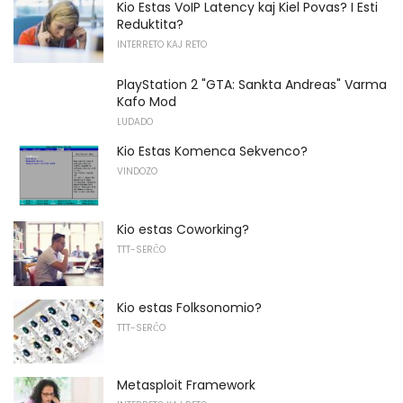
Kio Estas VoIP Latency kaj Kiel Povas? I Esti
Reduktita?
INTERRETO KAJ RETO
PlayStation 2 "GTA: Sankta Andreas" Varma
Kafo Mod
LUDADO
Kio Estas Komenca Sekvenco?
VINDOZO
Kio estas Coworking?
TTT-SERĈO
Kio estas Folksonomio?
TTT-SERĈO
Metasploit Framework