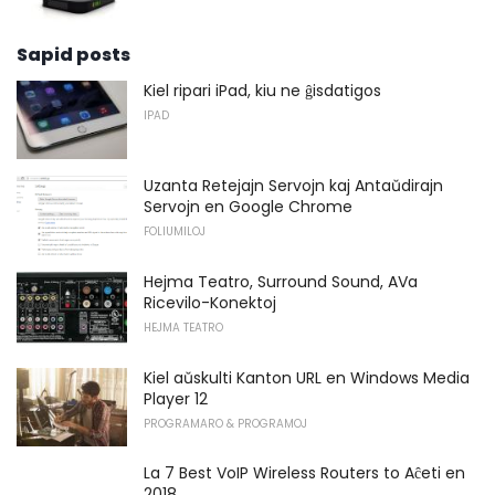
Sapid posts
Kiel ripari iPad, kiu ne ĝisdatigos
IPAD
Uzanta Retejajn Servojn kaj Antaŭdirajn
Servojn en Google Chrome
FOLIUMILOJ
Hejma Teatro, Surround Sound, AVa
Ricevilo-Konektoj
HEJMA TEATRO
Kiel aŭskulti Kanton URL en Windows Media
Player 12
PROGRAMARO & PROGRAMOJ
La 7 Best VoIP Wireless Routers to Aĉeti en
2018