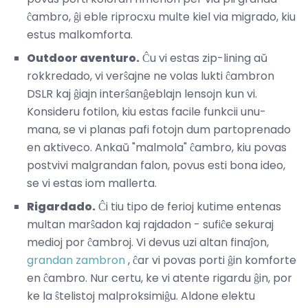
ĉambro, ĝi eble riprocxu multe kiel via migrado, kiu
estus malkomforta.
Outdoor aventuro.
Ĉu vi estas zip-lining aŭ
rokkredado, vi verŝajne ne volas lukti ĉambron
DSLR kaj ĝiajn interŝanĝeblajn lensojn kun vi.
Konsideru fotilon, kiu estas facile funkcii unu-
mana, se vi planas pafi fotojn dum partoprenado
en aktiveco. Ankaŭ "malmola" ĉambro, kiu povas
postvivi malgrandan falon, povus esti bona ideo,
se vi estas iom mallerta.
Rigardado.
Ĉi tiu tipo de ferioj kutime entenas
multan marŝadon kaj rajdadon - sufiĉe sekuraj
medioj por ĉambroj. Vi devus uzi altan finaĵon,
grandan zambron
, ĉar vi povas porti ĝin komforte
en ĉambro. Nur certu, ke vi atente rigardu ĝin, por
ke la ŝtelistoj malproksimiĝu. Aldone elektu