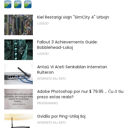
Kiel Restarigi viajn "SimCity 4" Urbojn
LUDADO
Fallout 3 Achievements Guide:
Bobblehead-Lokoj
LUDADO
Antaŭ Vi Aĉeti Senkablan Interretan
Rulteron
INTERRETO KAJ RETO
Adobe Photoshop por nur $ 79.95 ... Ĉu ĉi tiu
prezo estas reala?
PROGRAMARO
Gvidilo por Ping-Utilaj Iloj
INTERRETO KAJ RETO