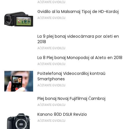
AĈETANTE GVIDILOJ
Gvidilo al la Malsamaj Tipoj de HD-Kordoj
AĈETANTE GVIDILOJ
La 9 plej bonaj videocámara por aĉeti en
2018
AĈETANTE GVIDILOJ
La 8 Plej bonaj Monopodoj al Aĉeto en 2018
AĈETANTE GVIDILOJ
Poŝtelefonaj Videocordiloj kontraŭ
Smartphones
AĈETANTE GVIDILOJ
Plej bonaj Novaj Fujifilmaj Ĉambroj
AĈETANTE GVIDILOJ
Kanono 80D DSLR Revizio
AĈETANTE GVIDILOJ