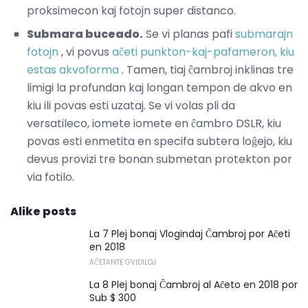
proksimecon kaj fotojn super distanco.
Submara buceado.
Se vi planas pafi
submarajn
fotojn
, vi povus
aĉeti punkton-kaj-pafameron, kiu
estas akvoforma
. Tamen, tiaj ĉambroj inklinas tre
limigi la profundan kaj longan tempon de akvo en
kiu ili povas esti uzataj. Se vi volas pli da
versatileco, iomete iomete en ĉambro DSLR, kiu
povas esti enmetita en specifa subtera loĝejo, kiu
devus provizi tre bonan submetan protekton por
via fotilo.
Alike posts
La 7 Plej bonaj Vlogindaj Ĉambroj por Aĉeti
en 2018
AĈETANTE GVIDILOJ
La 8 Plej bonaj Ĉambroj al Aĉeto en 2018 por
Sub $ 300