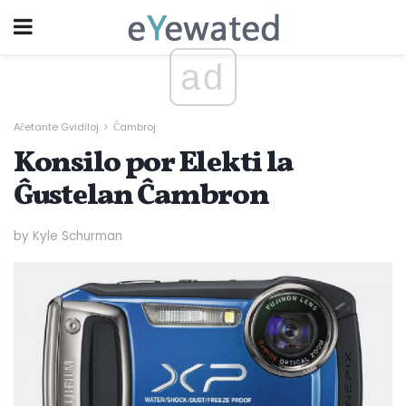
ad
Aĉetante Gvidiloj
Ĉambroj
Konsilo por Elekti la
Ĝustelan Ĉambron
by Kyle Schurman