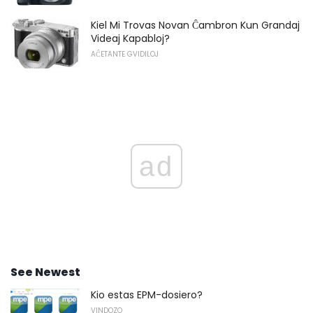
Kiel Mi Trovas Novan Ĉambron Kun Grandaj
Videaj Kapabloj?
AĈETANTE GVIDILOJ
ad
See Newest
Kio estas EPM-dosiero?
VINDOZO