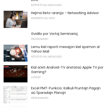
RETPOŜTO KAJ MESAĜADO
Hejma Reto-aranĝo - Networking Advisor
INTERRETO KAJ RETO
Gvidilo por Vortaj Seminarioj
PROGRAMARO
Lernu kiel raporti mesaĝon kiel spamon al
Yahoo Mail
RETPOŜTO KAJ MESAĜADO
Kial aĉeti Android-TV anstataŭ Apple TV por
Gaming?
LUDADO
Excel PMT-Funkcio: Kalkuli Pruntajn Pagojn
aŭ Ŝparadajn Planojn
PROGRAMARO