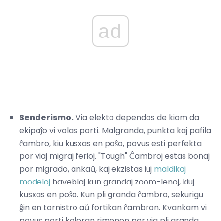
ad
Senderismo.
Via elekto dependos de kiom da
ekipaĵo vi volas porti. Malgranda, punkta kaj pafila
ĉambro, kiu kusxas en poŝo, povus esti perfekta
por viaj migraj ferioj. "Tough" Ĉambroj estas bonaj
por migrado, ankaŭ, kaj ekzistas iuj
maldikaj
modeloj
haveblaj kun grandaj zoom-lenoj, kiuj
kusxas en poŝo. Kun pli granda ĉambro, sekurigu
ĝin en tornistro aŭ fortikan ĉambron. Kvankam vi
povus porti koloran rimenon per via pli granda