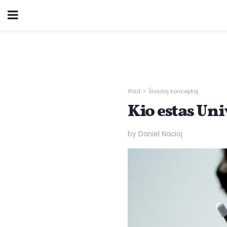
IPad
Ŝlosilaj konceptoj
Kio estas Un
by Daniel Nacioj