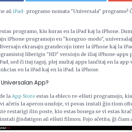
one aŭ
iPad-
programo nomata "Universala" programo? Ĉ
stas programo, kiu kuras en la iPad kaj la iPhone. Dum 
ajn iPhone-programojn en "kongruo-modo", universalaj
 diversajn ekranajn grandecojn inter la iPhone kaj la iPa
ogramistoj liberigis "HD" versiojn de iliaj iPhone-apps p
d, sed ĉi tiuj tagoj, plej multaj apps lanĉitaj en la app
nkcias en la iPad kaj en la iPad. la iPhone.
ti Universalan App?
 de la
App Store
estas la ebleco re-elŝuti programojn, kiu
vi aĉetis la aperon unufoje, vi povas instali ĝin tiom ofte
ste restarigi ilin poste, kio estas bonega se vi estas kra
instali ĝisdatigon aŭ elŝuti filmon. Fojo aĉetita, ĝi ĉiam 