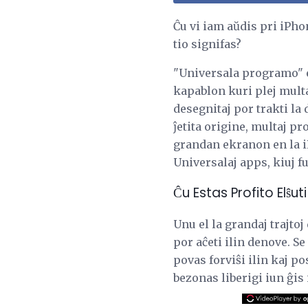
Ĉu vi iam aŭdis pri iPh
tio signifas?
"Universala programo" e
kapablon kuri plej mult
desegnitaj por trakti la
ĵetita origine, multaj pr
grandan ekranon en la iPa
Universalaj apps, kiuj fu
Ĉu Estas Profito Elŝu
Unu el la grandaj trajtoj
por aĉeti ilin denove. Se 
povas forviŝi ilin kaj po
bezonas liberigi iun ĝis 