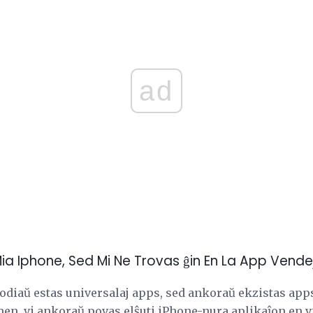
ad
Mia Iphone, Sed Mi Ne Trovas ĝin En La App Vende
 hodiaŭ estas universalaj apps, sed ankoraŭ ekzistas app
men, vi ankoraŭ povas elŝuti iPhone-nura aplikaĵon en vi