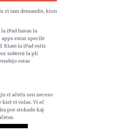
u vi iam demandis, kion
la iPad havas la
 apps estas specife
d. Kiam la iPad estis
or subteni la pli
-vendejo estas
jn vi aĉetis sen neceso
 kiel vi volas. Vi eĉ
ĉita por stokado kaj
aĉetas.