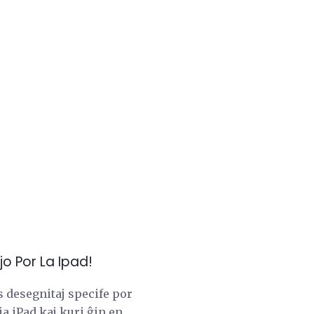
jo Por La Ipad!
s desegnitaj specife por
a iPad kaj kuri ĝin en