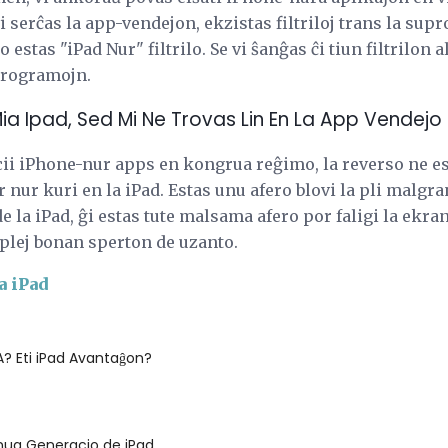
serĉas la app-vendejon, ekzistas filtriloj trans la supro
stas "iPad Nur" filtrilo. Se vi ŝanĝas ĉi tiun filtrilon a
-programojn.
Mia Ipad, Sed Mi Ne Trovas Lin En La App Vendejo P
ii iPhone-nur apps en kongrua reĝimo, la reverso ne es
 nur kuri en la iPad. Estas unu afero blovi la pli malgr
e la iPad, ĝi estas tute malsama afero por faligi la ekra
a plej bonan sperton de uzanto.
a iPad
? Eti iPad Avantaĝon?
nua Generacio de iPad