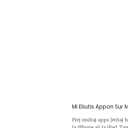
Mi Elŝutis Appon Sur 
Plej multaj apps ĵetitaj
la iPhone aŭ la iPad. Ta