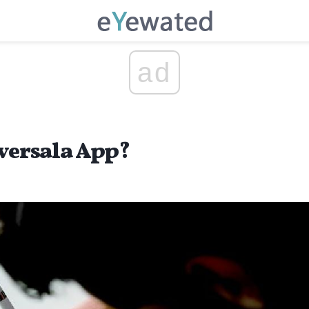
ad
iversala App?