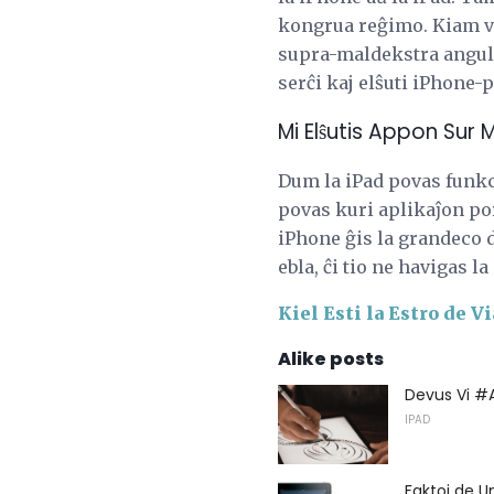
kongrua reĝimo. Kiam vi 
supra-maldekstra angulo e
serĉi kaj elŝuti iPhone
Mi Elŝutis Appon Sur 
Dum la iPad povas funkc
povas kuri aplikaĵon por
iPhone ĝis la grandeco d
ebla, ĉi tio ne havigas l
Kiel Esti la Estro de Vi
Alike posts
Devus Vi #A
IPAD
Faktoj de U