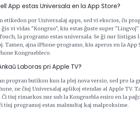
ell App estas Universala en la App Store?
n etikedon por Universalaj apps, sed vi ekscios, ĉu pro
 ĝis vi vidas "Kongruo", kiu estas ĝuste super "Lingvoj".
Touch, la programo estas universala. Se ĝi nur listigas l
oj. Tamen, ajna iPhone-programo, kiu aperos en la App S
iPhone Kongruebleco.
Ankaŭ Laboras pri Apple TV?
an propran butikon kun la plej nova versio, sed pro la g
Phone, ne ĉiuj Universalaj aplikoj etendas al Apple TV. T
Ĉi tiuj rimarkos nur sub la Kongruebla eniro en la paĝo 
i tiuj programoj estas malmultaj kaj malproksime.