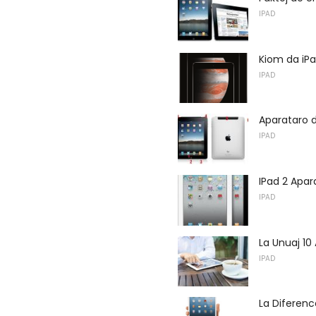
IPAD
Kiom da iP
IPAD
Aparataro d
IPAD
IPad 2 Apar
IPAD
La Unuaj 10 
IPAD
La Diferenco