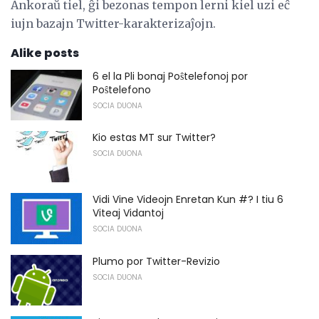
Ankoraŭ tiel, ĝi bezonas tempon lerni kiel uzi eĉ
iujn bazajn Twitter-karakterizaĵojn.
Alike posts
6 el la Pli bonaj Poŝtelefonoj por
Poŝtelefono
SOCIA DUONA
Kio estas MT sur Twitter?
SOCIA DUONA
Vidi Vine Videojn Enretan Kun #? I tiu 6
Viteaj Vidantoj
SOCIA DUONA
Plumo por Twitter-Revizio
SOCIA DUONA