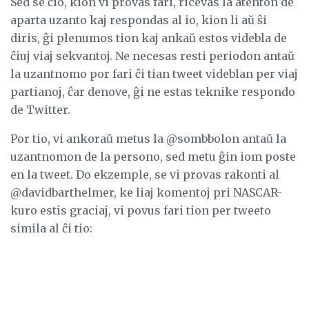
Sed se ĉio, kion vi provas fari, ricevas la atenton de
aparta uzanto kaj respondas al io, kion li aŭ ŝi
diris, ĝi plenumos tion kaj ankaŭ estos videbla de
ĉiuj viaj sekvantoj. Ne necesas resti periodon antaŭ
la uzantnomo por fari ĉi tian tweet videblan per viaj
partianoj, ĉar denove, ĝi ne estas teknike respondo
de Twitter.
Por tio, vi ankoraŭ metus la @sombbolon antaŭ la
uzantnomon de la persono, sed metu ĝin iom poste
en la tweet. Do ekzemple, se vi provas rakonti al
@davidbarthelmer, ke liaj komentoj pri NASCAR-
kuro estis graciaj, vi povus fari tion per tweeto
simila al ĉi tio: