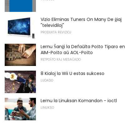
Vizio Eliminas Tuners On Many De ĝiaj
"televidiloj"
PRODUKTA REVIZIOJ
Lernu Ŝanĝi la Defaŭlta Poŝto Tiparo en
AIM-Poŝto aŭ AOL-Poŝto
RETPOŜTO KAJ MESAĜADO
8 Kialoj la Wii U estas sukceso
LUDADO
Lernu la Linuksan Komandon - ioctl
LINUKSO