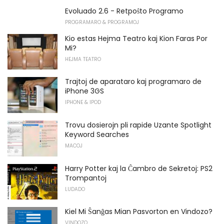
Evoluado 2.6 - Retpoŝto Programo
PROGRAMARO & PROGRAMOJ
Kio estas Hejma Teatro kaj Kion Faras Por
Mi?
HEJMA TEATRO
Trajtoj de aparataro kaj programaro de
iPhone 3GS
IPHONE & IPOD
Trovu dosierojn pli rapide Uzante Spotlight
Keyword Searches
MACOJ
Harry Potter kaj la Ĉambro de Sekretoj: PS2
Trompantoj
LUDADO
Kiel Mi Ŝanĝas Mian Pasvorton en Vindozo?
VINDOZO