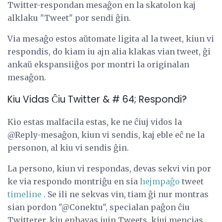
Twitter-respondan mesaĝon en la skatolon kaj
alklaku "Tweet" por sendi ĝin.
Via mesaĝo estos aŭtomate ligita al la tweet, kiun vi
respondis, do kiam iu ajn alia klakas vian tweet, ĝi
ankaŭ ekspansiiĝos por montri la originalan
mesaĝon.
Kiu Vidas Ĉiu Twitter & # 64; Respondi?
Kio estas malfacila estas, ke ne ĉiuj vidos la
@Reply-mesaĝon, kiun vi sendis, kaj eble eĉ ne la
personon, al kiu vi sendis ĝin.
La persono, kiun vi respondas, devas sekvi vin por
ke via respondo montriĝu en sia
hejmpaĝo
tweet
timeline
. Se ili ne sekvas vin, tiam ĝi nur montras
sian pordon "@Conektu", specialan paĝon ĉiu
Twitterer, kiu enhavas iujn Tweets, kiuj mencias