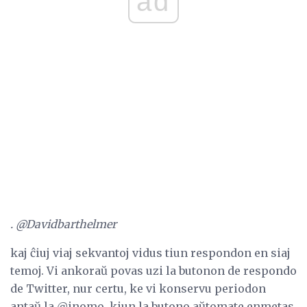
ad
. @Davidbarthelmer
kaj ĉiuj viaj sekvantoj vidus tiun respondon en siaj
temoj. Vi ankoraŭ povas uzi la butonon de respondo
de Twitter, nur certu, ke vi konservu periodon
antaŭ la @inomo, kiun la butono aŭtomate enmetas