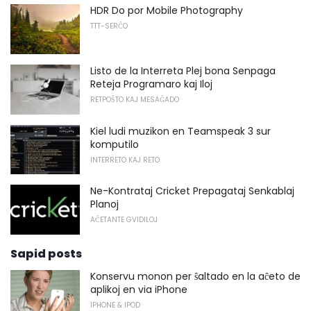
HDR Do por Mobile Photography
TTT-SERĈO
Listo de la Interreta Plej bona Senpaga
Reteja Programaro kaj Iloj
RETPOŜTO KAJ MESAĜADO
Kiel ludi muzikon en Teamspeak 3 sur
komputilo
INTERRETO KAJ RETO
Ne-Kontrataj Cricket Prepagataj Senkablaj
Planoj
AĈETANTE GVIDILOJ
Sapid posts
Konservu monon per ŝaltado en la aĉeto de
aplikoj en via iPhone
IPHONE & IPOD