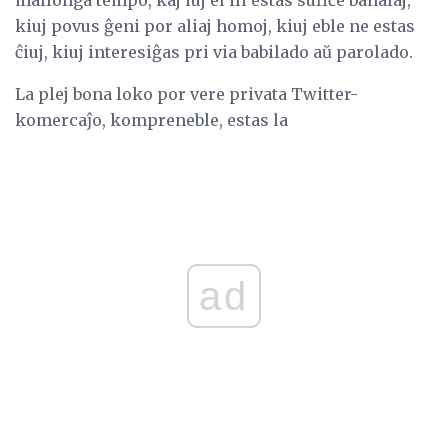
mallonga tempo, kaj iuj el ili estas sufiĉe banalaj,
kiuj povus ĝeni por aliaj homoj, kiuj eble ne estas
ĉiuj, kiuj interesiĝas pri via babilado aŭ parolado.
La plej bona loko por vere privata Twitter-
komercaĵo, kompreneble, estas la
ad