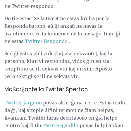
ne Twitter-respondo.
Do tie estas: Se la tweet ne estas kreita per la
Responda butono, aŭ ĝi ankaŭ ne havas la
uzantnomon ĉe la komenco de la mesaĝo, tiam ĝi
ne estas
Twitter Respondo
.
Sed ĝi estos vidita de ĉiuj viaj sekvantoj, kaj la
persono, kiun vi respondos, vidos ĝin en sia
templinio se ili sekvas vin kaj en sia retpoŝto
@Conektigi se ili ne sekvas vin.
Malŝarĝante la Twitter Sperton
Twitter ĵargono
povas akiri ĝena, certe. Estas multe
da ĝi, kaj simple difini termon ne ĉiam helpas,
kvankam Twitter faras deca laboro en ĝia helpo-
centro kaj ĉi tiu
Twitter-gvidilo
povas helpi ankaŭ.