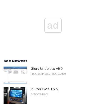
ad
See Newest
Glary Undelete v5.0
PROGRAMARO & PROGRAMOJ
In-Car DVD-Ebloj
AŬTO-TEKNIKO