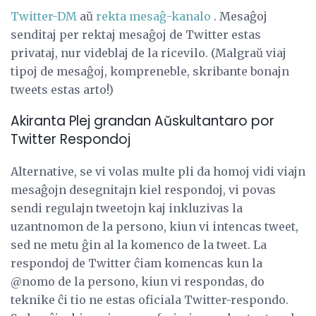
Twitter-DM
aŭ
rekta mesaĝ-kanalo
. Mesaĝoj
senditaj per rektaj mesaĝoj de Twitter estas
privataj, nur videblaj de la ricevilo. (Malgraŭ viaj
tipoj de mesaĝoj, kompreneble, skribante bonajn
tweets estas arto!)
Akiranta Plej grandan Aŭskultantaro por
Twitter Respondoj
Alternative, se vi volas multe pli da homoj vidi viajn
mesaĝojn desegnitajn kiel respondoj, vi povas
sendi regulajn tweetojn kaj inkluzivas la
uzantnomon de la persono, kiun vi intencas tweet,
sed ne metu ĝin al la komenco de la tweet. La
respondoj de Twitter ĉiam komencas kun la
@nomo de la persono, kiun vi respondas, do
teknike ĉi tio ne estas oficiala Twitter-respondo.