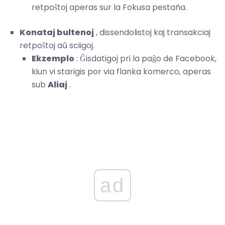
retpoŝtoj aperas sur la Fokusa pestaña.
Konataj bultenoj
, dissendolistoj kaj transakciaj
retpoŝtoj aŭ sciigoj.
Ekzemplo
: Ĝisdatigoj pri la paĝo de Facebook,
kiun vi starigis por via flanka komerco, aperas
sub
Aliaj
.
ad