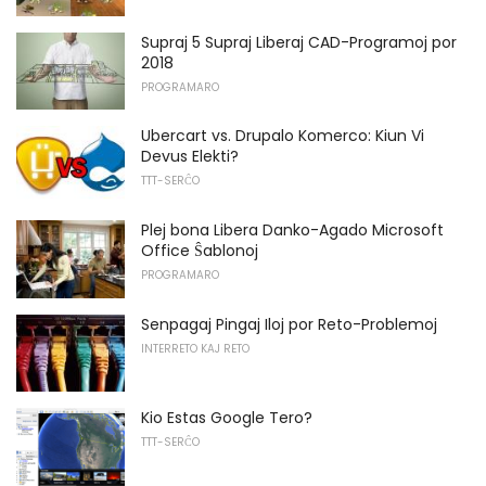
Supraj 5 Supraj Liberaj CAD-Programoj por
2018
PROGRAMARO
Ubercart vs. Drupalo Komerco: Kiun Vi
Devus Elekti?
TTT-SERĈO
Plej bona Libera Danko-Agado Microsoft
Office Ŝablonoj
PROGRAMARO
Senpagaj Pingaj Iloj por Reto-Problemoj
INTERRETO KAJ RETO
Kio Estas Google Tero?
TTT-SERĈO