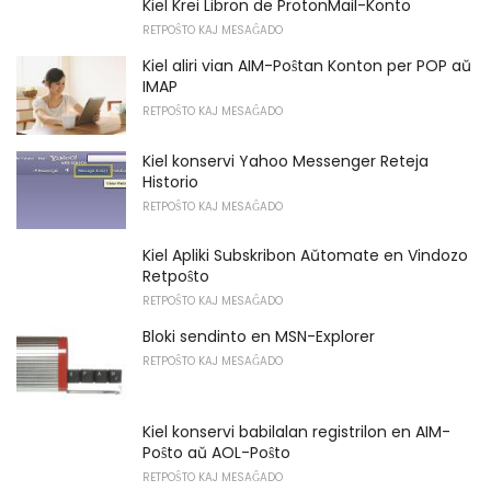
Kiel Krei Libron de ProtonMail-Konto
RETPOŜTO KAJ MESAĜADO
Kiel aliri vian AIM-Poŝtan Konton per POP aŭ
IMAP
RETPOŜTO KAJ MESAĜADO
Kiel konservi Yahoo Messenger Reteja
Historio
RETPOŜTO KAJ MESAĜADO
Kiel Apliki Subskribon Aŭtomate en Vindozo
Retpoŝto
RETPOŜTO KAJ MESAĜADO
Bloki sendinto en MSN-Explorer
RETPOŜTO KAJ MESAĜADO
Kiel konservi babilalan registrilon en AIM-
Poŝto aŭ AOL-Poŝto
RETPOŜTO KAJ MESAĜADO