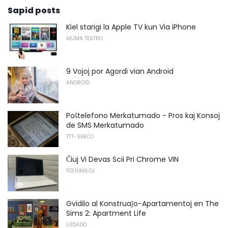
Sapid posts
Kiel starigi la Apple TV kun Via iPhone
HEJMA TEATRO
9 Vojoj por Agordi vian Android
ANDROID
Poŝtelefono Merkatumado - Pros kaj Konsoj
de SMS Merkatumado
TTT-SERĈO
Ĉiuj Vi Devas Scii Pri Chrome VIN
FOLIUMILOJ
Gvidilo al Konstruaĵo-Apartamentoj en The
Sims 2: Apartment Life
LUDADO