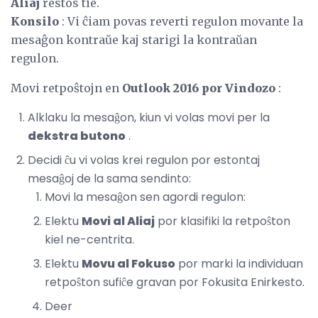
Aliaj
restos tie.
Konsilo
: Vi ĉiam povas reverti regulon movante la
mesaĝon kontraŭe kaj starigi la kontraŭan
regulon.
Movi retpoŝtojn en
Outlook 2016 por Vindozo
:
Alklaku la mesaĝon, kiun vi volas movi per la
dekstra butono
.
Decidi ĉu vi volas krei regulon por estontaj
mesaĝoj de la sama sendinto:
Movi la mesaĝon sen agordi regulon:
Elektu
Movi al Aliaj
por klasifiki la retpoŝton
kiel ne-centrita.
Elektu
Movu al Fokuso
por marki la individuan
retpoŝton sufiĉe gravan por Fokusita Enirkesto.
Deer