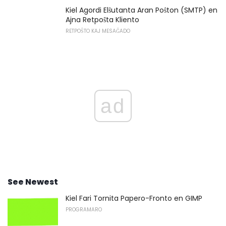
Kiel Agordi Elŝutanta Aran Poŝton (SMTP) en
Ajna Retpoŝta Kliento
RETPOŜTO KAJ MESAĜADO
ad
See Newest
Kiel Fari Tornita Papero-Fronto en GIMP
PROGRAMARO