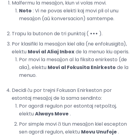
Malfermu la mesaĝon, kiun vi volas movi.
Noto
: Vi ne povas elekti kaj movi pli ol unu
mesaĝon (aŭ konversacion) samtempe.
Trapu la butonon de tri punktoj (
•••
).
Por klasifiki la mesaĝon kiel alia (ne enfokusigita),
elektu
Movi al Aliaj Inbox
de la menuo kiu aperis.
Por movi la mesaĝon al la fiksita enirkesto (de
alia), elektu
Movi al Fokusita Enirkesto
de la
menuo.
Decidi ĉu por trejni Fokusan Enirkeston por
estontaj mesaĝoj de la sama sendinto:
Por agordi regulon por estontaj retpoŝtoj,
elektu
Always Move
.
Por simple movi ĉi tiun mesaĝon kiel escepton
sen agordi regulon, elektu
Movu Unufoje
.