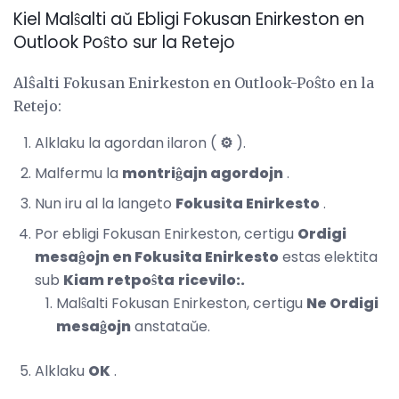
Kiel Malŝalti aŭ Ebligi Fokusan Enirkeston en
Outlook Poŝto sur la Retejo
Alŝalti Fokusan Enirkeston en Outlook-Poŝto en la
Retejo:
Alklaku la agordan ilaron (
⚙️
).
Malfermu la
montriĝajn agordojn
.
Nun iru al la langeto
Fokusita Enirkesto
.
Por ebligi Fokusan Enirkeston, certigu
Ordigi
mesaĝojn en Fokusita Enirkesto
estas elektita
sub
Kiam retpoŝta
ricevilo:.
Malŝalti Fokusan Enirkeston, certigu
Ne Ordigi
mesaĝojn
anstataŭe.
Alklaku
OK
.