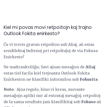
Kiel mi povas movi retpoŝtojn kaj trajno
Outlook Fokita enirkesto?
Ĉu vi trovis gravan retpoŝton sub Aliaj, aŭ estas
sendifektaj bultenoj pri retpoŝtaĵoj de via Fokusa
Enirkesto?
Ne maltrankviliĝu; Savi ajnan mesaĝon de
Aliaj
estas tiel facila kiel trejnanta Outlook Fokita
Enirkeston ne klasifiki informilon sub
Fokusita
.
Noto
: Ajna regulo, kiun vi kreas, movante
mesaĝojn apliki nur al estontaj mesaĝoj; retpoŝtoj
de la sama sendinto jam klasifikitaj sub
Fokuso
aŭ