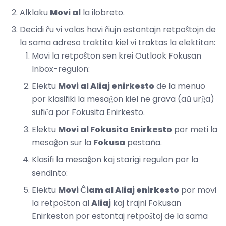
Alklaku
Movi al
la ilobreto.
Decidi ĉu vi volas havi ĉiujn estontajn retpoŝtojn de
la sama adreso traktita kiel vi traktas la elektitan:
Movi la retpoŝton sen krei Outlook Fokusan
Inbox-regulon:
Elektu
Movi al Aliaj enirkesto
de la menuo
por klasifiki la mesaĝon kiel ne grava (aŭ urĝa)
sufiĉa por Fokusita Enirkesto.
Elektu
Movi al Fokusita Enirkesto
por meti la
mesaĝon sur la
Fokusa
pestaña.
Klasifi la mesaĝon kaj starigi regulon por la
sendinto:
Elektu
Movi Ĉiam al Aliaj enirkesto
por movi
la retpoŝton al
Aliaj
kaj trajni Fokusan
Enirkeston por estontaj retpoŝtoj de la sama