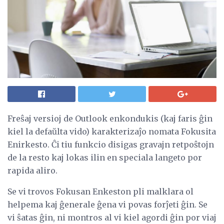
Freŝaj versioj de Outlook enkondukis (kaj faris ĝin
kiel la defaŭlta vido) karakterizaĵo nomata Fokusita
Enirkesto. Ĉi tiu funkcio disigas gravajn retpoŝtojn
de la resto kaj lokas ilin en speciala langeto por
rapida aliro.
Se vi trovos Fokusan Enkeston pli malklara ol
helpema kaj ĝenerale ĝena vi povas forĵeti ĝin. Se
vi ŝatas ĝin, ni montros al vi kiel agordi ĝin por viaj