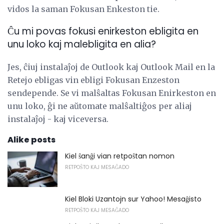
vidos la saman Fokusan Enkeston tie.
Ĉu mi povas fokusi enirkeston ebligita en
unu loko kaj malebligita en alia?
Jes, ĉiuj instalaĵoj de Outlook kaj Outlook Mail en la
Retejo ebligas vin ebligi Fokusan Enzeston
sendepende. Se vi malŝaltas Fokusan Enirkeston en
unu loko, ĝi ne aŭtomate malŝaltiĝos per aliaj
instalaĵoj - kaj viceversa.
Alike posts
Kiel ŝanĝi vian retpoŝtan nomon
RETPOŜTO KAJ MESAĜADO
Kiel Bloki Uzantojn sur Yahoo! Mesaĝisto
RETPOŜTO KAJ MESAĜADO