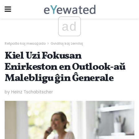
ad
Retpoŝto kaj mesaĝado
Gvidiloj kaj Lerniloj
Kiel Uzi Fokusan
Enirkeston en Outlook-aŭ
Malebligu ĝin Ĝenerale
by Heinz Tschabitscher