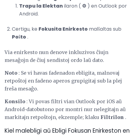
Trapu la Elektan
ilaron (
⚙️
) en Outlook por
Android.
Certigu, ke
Fokusita Enirkesto
malŝaltas sub
Poŝto
.
Via enirkesto nun denove inkluzivos ĉiujn
mesaĝojn de ĉiuj sendistoj ordo laŭ dato.
Noto
: Se vi havas fadenadon ebligita, malnovaj
retpoŝtoj en fadeno aperos grupigitaj sub la plej
freŝa mesaĝo.
Konsilo
: Vi povas filtri vian Outlook por iOS aŭ
Android-datobutono por montri nur nelegitajn aŭ
markitajn retpoŝtojn, ekzemple; klaku
Filtrilon
.
Kiel malebligi aŭ Ebligi Fokusan Enirkeston en