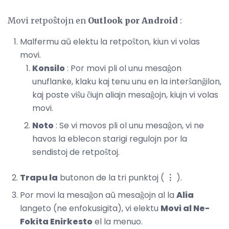
Movi retpoŝtojn en
Outlook por Android
:
Malfermu aŭ elektu la retpoŝton, kiun vi volas
movi.
Konsilo
: Por movi pli ol unu mesaĝon
unuflanke, klaku kaj tenu unu en la interŝanĝilon,
kaj poste viŝu ĉiujn aliajn mesaĝojn, kiujn vi volas
movi.
Noto
: Se vi movos pli ol unu mesaĝon, vi ne
havos la eblecon starigi regulojn por la
sendistoj de retpoŝtoj.
Trapu la
butonon de la tri punktoj (
⋮
).
Por movi la mesaĝon aŭ mesaĝojn al la
Alia
langeto (ne enfokusigita), vi elektu
Movi al Ne-
Fokita Enirkesto
el la menuo.