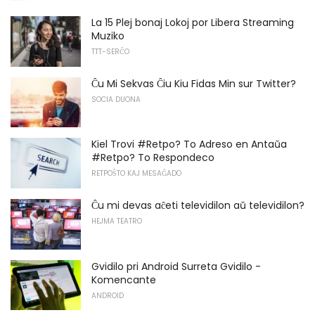
La 15 Plej bonaj Lokoj por Libera Streaming
Muziko
TTT-SERĈO
Ĉu Mi Sekvas Ĉiu Kiu Fidas Min sur Twitter?
SOCIA DUONA
Kiel Trovi #Retpo? To Adreso en Antaŭa
#Retpo? To Respondeco
RETPOŜTO KAJ MESAĜADO
Ĉu mi devas aĉeti televidilon aŭ televidilon?
HEJMA TEATRO
Gvidilo pri Android Surreta Gvidilo -
Komencante
ANDROID