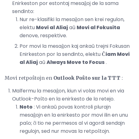
Enirkeston por estontaj mesaĝoj de la sama
sendinto:
Nur re-klasifiki la mesaĝon sen krei regulon,
elektu
Movi al Aliaj
aŭ
Movi al Fokusita
denove, respektive.
Por movi la mesaĝon kaj ankaŭ trejni Fokusan
Enirkeston por la sendinto, elektu
Ĉiam Movi
al Aliaj
aŭ
Always Move to Focus
.
Movi retpoŝtojn en
Outlook Poŝto sur la TTT
:
Malfermu la mesaĝon, kiun vi volas movi en via
Outlook-Poŝto en la enirkesto de la retejo.
Noto
: Vi ankaŭ povas kontroli plurajn
mesaĝojn en la enirkesto por movi ilin en unu
paŝo; ĉi tio ne permesos al vi agordi sendajn
regulojn, sed nur movas la retpoŝtojn.