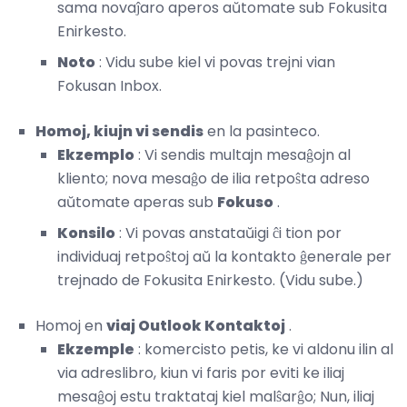
sama novaĵaro aperos aŭtomate sub Fokusita
Enirkesto.
Noto
: Vidu sube kiel vi povas trejni vian
Fokusan Inbox.
Homoj, kiujn vi sendis
en la pasinteco.
Ekzemplo
: Vi sendis multajn mesaĝojn al
kliento; nova mesaĝo de ilia retpoŝta adreso
aŭtomate aperas sub
Fokuso
.
Konsilo
: Vi povas anstataŭigi ĉi tion por
individuaj retpoŝtoj aŭ la kontakto ĝenerale per
trejnado de Fokusita Enirkesto. (Vidu sube.)
Homoj en
viaj Outlook Kontaktoj
.
Ekzemple
: komercisto petis, ke vi aldonu ilin al
via adreslibro, kiun vi faris por eviti ke iliaj
mesaĝoj estu traktataj kiel malŝarĝo; Nun, iliaj