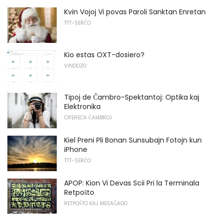
Kvin Vojoj Vi povas Paroli Sanktan Enretan
TTT-SERĈO
Kio estas OXT-dosiero?
VINDOZO
Tipoj de Ĉambro-Spektantoj: Optika kaj
Elektronika
CIFERECA ĈAMBROJ
Kiel Preni Pli Bonan Sunsubajn Fotojn kun
iPhone
TTT-SERĈO
APOP: Kion Vi Devas Scii Pri la Terminala
Retpoŝto
RETPOŜTO KAJ MESAĜADO