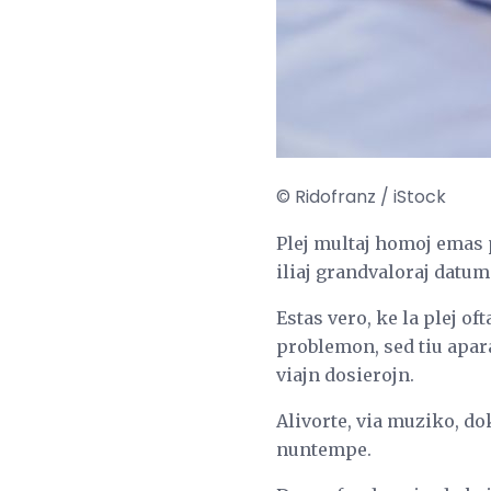
© Ridofranz / iStock
Plej multaj homoj emas 
iliaj grandvaloraj datum
Estas vero, ke la plej o
problemon, sed tiu apar
viajn dosierojn.
Alivorte, via muziko, do
nuntempe.