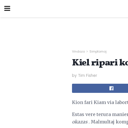
Vindozo
Simptomoj
Kiel ripari k
by Tim Fisher
Kion fari Kiam via labo
Estas vere terura manie
okazas
. Malmultaj kompu