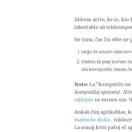
Aldonu al tio, ke io, ki
labortablo aŭ tekkomputi
Ne timu, ĉar ĉio eble ne 
Legu la unuan sekcion 
Elektu la plej bonan ŝ
via komputilo ĉesas ĉ
Noto:
La "komputilo ne 
komputilaj aparatoj
. Ali
tablojdo
ne turnos sin. N
Ankaŭ ĉiuj aplikeblas, k
malmola disko
, inkluz
La unuaj kvin paŝoj eĉ a