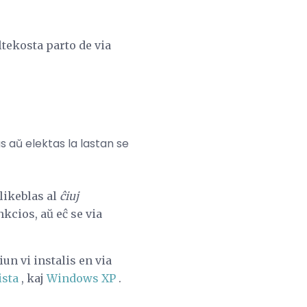
tekosta parto de via
s aŭ elektas la lastan se
likeblas al
ĉiuj
nkcios, aŭ eĉ se via
n vi instalis en via
sta
, kaj
Windows XP
.