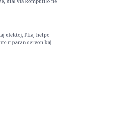
e, kial via komputilo ne
j elektoj, Pliaj helpo
tante riparan servon kaj