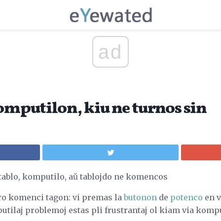
ad
omputilon, kiu ne turnos sin
rtablo, komputilo, aŭ tablojdo ne komencos
ro komenci tagon: vi premas la
butonon
de
potenco
en v
tilaj problemoj estas pli frustrantaj ol kiam via kom