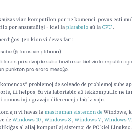
o kaŭzas vian komputilon por ne komenci, povus esti mul
lo por anstataŭigi - kiel la
platabulo
aŭ la
CPU
.
perdiĝos! Jen kion vi devas fari:
sube (ĝi faros vin pli bona).
ablonon pri solvoj de sube bazita sur kiel via komputilo aga
ian punkton pro erara mesaĝo.
komencos" problemoj de solvado de problemoj sube ap
vorte, ili helpos, ĉu via labortablo aŭ tekkomputilo ne fu
i nomos iujn gravajn diferencojn laŭ la vojo.
iom ajn vi havas la
mastruman sistemon de
Windows, kiu
ive de
Windows 10
,
Windows 8
,
Windows 7
,
Windows Vi
plikiĝas al aliaj komputilaj sistemoj de PC kiel Linukso.