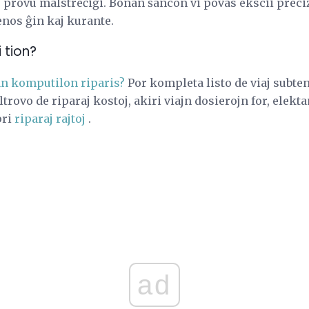
 provu malstreĉiĝi. Bonan ŝancon vi povas ekscii preciz
nos ĝin kaj kurante.
i tion?
an komputilon riparis?
Por kompleta listo de viaj subtena
eltrovo de riparaj kostoj, akiri viajn dosierojn for, elek
pri
riparaj rajtoj
.
ad