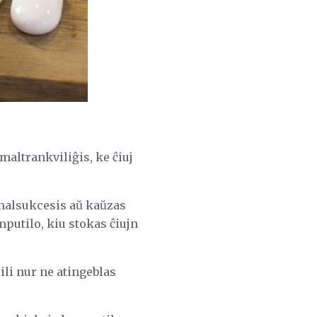
altrankviliĝis, ke ĉiuj
alsukcesis aŭ kaŭzas
putilo, kiu stokas ĉiujn
 ili nur ne atingeblas