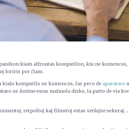
panikon kiam alfrontas komputilon, kiu ne komencos, m
oj foriris por ĉiam.
fta kialo komputilo ne komencos, ĉar peco de
aparataro
m
ataro ne
kutime
estas malmola disko, la parto de via kom
kumentoj, retpoŝtoj kaj filmetoj estas
verŝajne
sekuraj ...