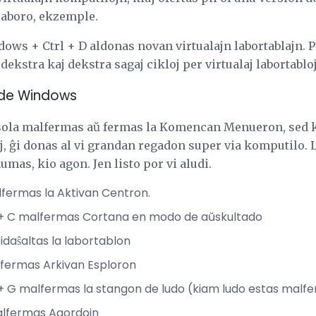
laboro, ekzemple.
ows + Ctrl + D aldonas novan virtualajn labortablajn. 
ekstra kaj dekstra sagaj cikloj per virtualaj labortabloj
j de Windows
sola malfermas aŭ fermas la Komencan Menueron, sed k
j, ĝi donas al vi grandan regadon super via komputilo. 
umas, kio agon. Jen listo por vi aludi.
alfermas la Aktivan Centron.
s + C malfermas Cortana en modo de aŭskultado
pidaŝaltas la labortablon
alfermas Arkivan Esploron
 + G malfermas la stangon de ludo (kiam ludo estas malfe
malfermas Agordojn