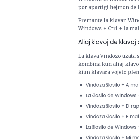
por apartigi hejmon de 
Premante la klavan Wind
Windows + Ctrl + la mald
Aliaj klavoj de klavo
La klava Vindozo uzata 
kombina kun aliaj klavo
kiun klavara vojeto plen
Vindoza ŝlosilo + A m
La ŝlosilo de Window
Vindoza ŝlosilo + D ra
Vindoza ŝlosilo + E m
La ŝlosilo de Windows
Vindoza ŝlosilo + Mi 