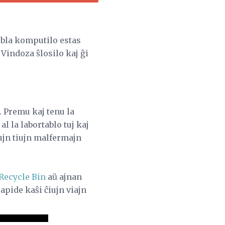
abla komputilo estas
Vindoza ŝlosilo kaj ĝi
. Premu kaj tenu la
l la labortablo tuj kaj
iujn tiujn malfermajn
Recycle Bin
aŭ ajnan
apide kaŝi ĉiujn viajn