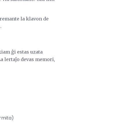
Premante la klavon de
.
iam ĝi estas uzata
La lertaĵo devas memori,
rmita)