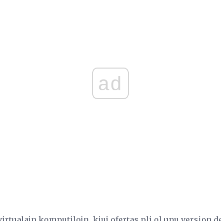
ad
rtualajn komputilojn, kiuj ofertas pli ol unu version de 