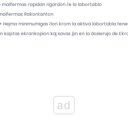
o malfermas rapidan rigardon ĉe la labortablo
ri malfermas Rakontanton
 + Hejma minimumigas ĉion krom la aktiva labortabla fene
cn kaptas ekrankopion kaj savas ĝin en la dosierujo de Ekr
ad