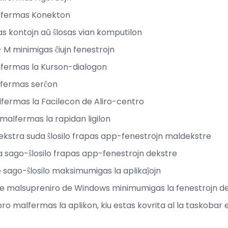
alfermas Konekton
ltas kontojn aŭ ŝlosas vian komputilon
 M minimigas ĉiujn fenestrojn
alfermas la Kurson-dialogon
alfermas serĉon
alfermas la Facilecon de Aliro-centro
malfermas la rapidan ligilon
dekstra suda ŝlosilo frapas app-fenestrojn maldekstre
ra sago-ŝlosilo frapas app-fenestrojn dekstre
e sago-ŝlosilo maksimumigas la aplikaĵojn
lo de malsupreniro de Windows minimumigas la fenestrojn d
ro malfermas la aplikon, kiu estas kovrita al la taskobar e