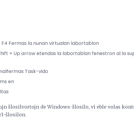
 + F4 Fermas la nunan virtualan labortablon
hift + Up arrow etendas la labortablan fenestron al la su
 malfermas Task-vido
ooms en
altas
ujn ŝlosilvortojn de Windows-ŝlosilo, vi eble volas kont
rl-ŝlosilon.