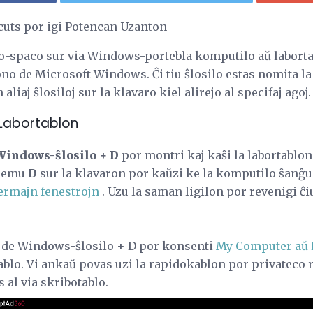
uts por igi Potencan Uzanton
aro-spaco sur via Windows-portebla komputilo aŭ labort
no de Microsoft Windows. Ĉi tiu ŝlosilo estas nomita la 
liaj ŝlosiloj sur la klavaro kiel alirejo al specifaj agoj.
a Labortablon
Windows-ŝlosilo + D
por montri kaj kaŝi la labortablon
remu
D
sur la klavaron por kaŭzi ke la komputilo ŝanĝu a
rmajn fenestrojn
. Uzu la saman ligilon por revenigi ĉ
n de Windows-ŝlosilo + D por konsenti
My Computer aŭ 
ablo. Vi ankaŭ povas uzi la rapidokablon por privateco r
 al via skribotablo.