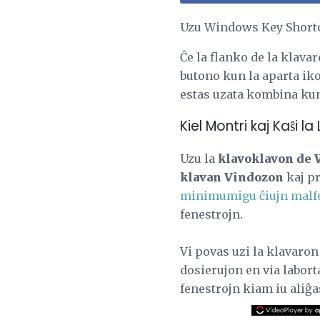
Uzu Windows Key Shortc
Ĉe la flanko de la klav
butono kun la aparta iko
estas uzata kombina kun a
Kiel Montri kaj Kaŝi l
Uzu la
klavoklavon de 
klavan Vindozon
kaj p
minimumigu ĉiujn malfe
fenestrojn.
Vi povas uzi la klavaro
dosierujon en via labort
fenestrojn kiam iu aliĝas