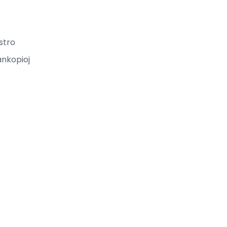
stro
ankopioj