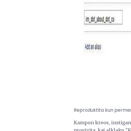
Reproduktita kun permeso
Kampon kreos, instigant
provizita, kaj alklaku "