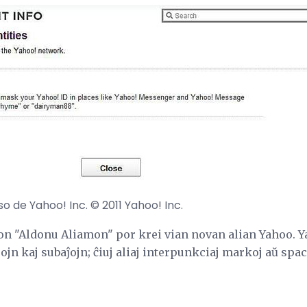
 de Yahoo! Inc. © 2011 Yahoo! Inc.
ilon "Aldonu Aliamon" por krei vian novan alian Yahoo. 
jn kaj subaĵojn; ĉiuj aliaj interpunkciaj markoj aŭ spac