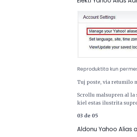
Elekti Yahoo Alias ​​A
Reproduktita kun permeso
Tuj poste, via retumil
Scrollu malsupren al la 
kiel estas ilustrita supre
03 de 05
Aldonu Yahoo Alias ​​