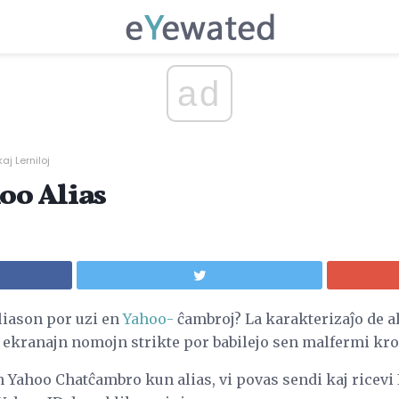
ad
kaj Lerniloj
oo Alias
liason por uzi en
Yahoo-
ĉambroj? La karakterizaĵo de a
jn ekranajn nomojn strikte por babilejo sen malfermi k
n Yahoo Chatĉambro kun alias, vi povas sendi kaj ricevi 