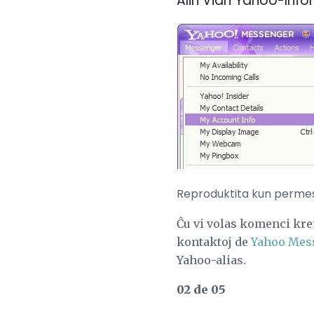
Aliri Vian Yahoo-Inf
Reproduktita kun permeso
Ĉu vi volas komenci kre
kontaktoj de
Yahoo Mes
Yahoo-alias.
02 de 05