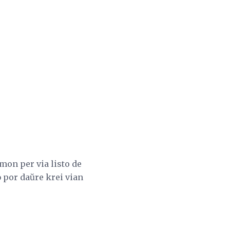
on per via listo de
o
por daŭre krei vian