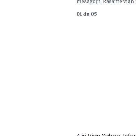
mesaĝojn, kaŝante vian 
01 de 05