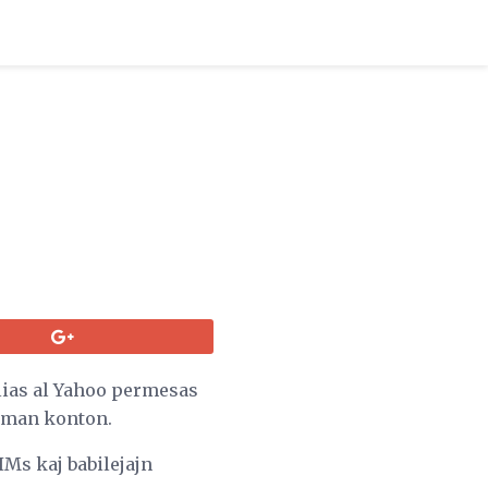
lias al Yahoo permesas
roman konton.
IMs kaj babilejajn