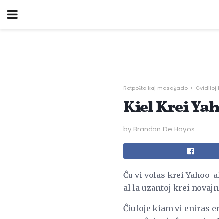
Retpoŝto kaj mesaĝado
Gvidiloj 
Kiel Krei Yah
by Brandon De Hoyos
Ĉu vi volas krei Yahoo-a
al la uzantoj krei nova
Ĉiufoje kiam vi eniras e