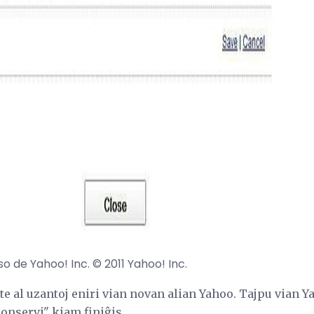
ad
 de Yahoo! Inc. © 2011 Yahoo! Inc.
e al uzantoj eniri vian novan alian Yahoo. Tajpu vian Y
Konservi" kiam finiĝis.