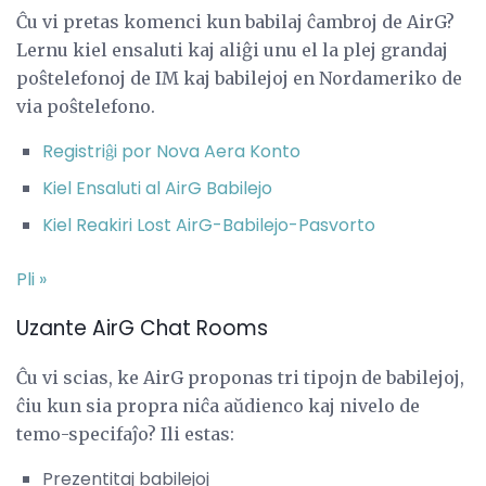
Ĉu vi pretas komenci kun babilaj ĉambroj de AirG?
Lernu kiel ensaluti kaj aliĝi unu el la plej grandaj
poŝtelefonoj de IM kaj babilejoj en Nordameriko de
via poŝtelefono.
Registriĝi por Nova Aera Konto
Kiel Ensaluti al AirG Babilejo
Kiel Reakiri Lost AirG-Babilejo-Pasvorto
Pli »
Uzante AirG Chat Rooms
Ĉu vi scias, ke AirG proponas tri tipojn de babilejoj,
ĉiu kun sia propra niĉa aŭdienco kaj nivelo de
temo-specifaĵo? Ili estas:
Prezentitaj babilejoj