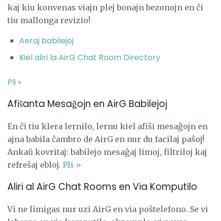
kaj kiu konvenas viajn plej bonajn bezonojn en ĉi
tiu mallonga revizio!
Aeraj babilejoj
Kiel aliri la AirG Chat Room Directory
Pli »
Afiŝanta Mesaĝojn en AirG Babilejoj
En ĉi tiu klera lernilo, lernu kiel afiŝi mesaĝojn en
ajna babila ĉambro de AirG en nur du facilaj paŝoj!
Ankaŭ kovritaj: babilejo mesaĝaj limoj, filtriloj kaj
refreŝaj ebloj.
Pli »
Aliri al AirG Chat Rooms en Via Komputilo
Vi ne limigas nur uzi AirG en via poŝtelefono. Se vi