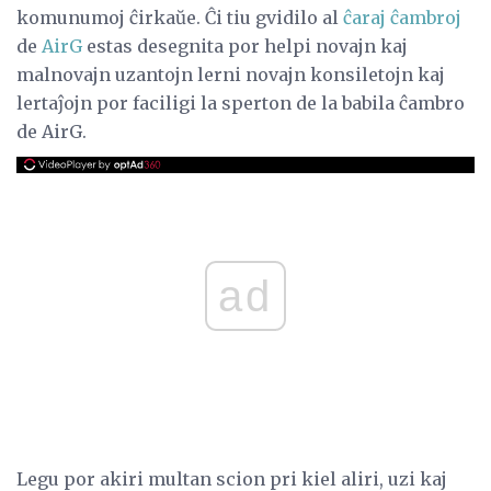
komunumoj ĉirkaŭe. Ĉi tiu gvidilo al
ĉaraj ĉambroj
de
AirG
estas desegnita por helpi novajn kaj
malnovajn uzantojn lerni novajn konsiletojn kaj
lertaĵojn por faciligi la sperton de la babila ĉambro
de AirG.
ad
Legu por akiri multan scion pri kiel aliri, uzi kaj