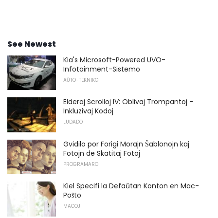
See Newest
Kia's Microsoft-Powered UVO-
Infotainment-Sistemo
AŬTO-TEKNIKO
Elderaj Scrolloj IV: Oblivaj Trompantoj -
Inkluzivaj Kodoj
LUDADO
Gvidilo por Forigi Morajn Ŝablonojn kaj
Fotojn de Skatitaj Fotoj
PROGRAMARO
Kiel Specifi la Defaŭtan Konton en Mac-
Poŝto
MACOJ