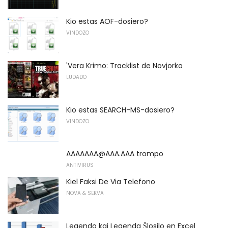
Kio estas AOF-dosiero?
VINDOZO
'Vera Krimo: Tracklist de Novjorko
LUDADO
Kio estas SEARCH-MS-dosiero?
VINDOZO
AAAAAAA@AAA.AAA trompo
ANTIVIRUS
Kiel Faksi De Via Telefono
NOVA & SEKVA
Legendo kaj Legenda Ŝlosilo en Excel