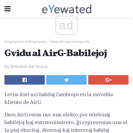
ad
Programaro & Programoj
Retpoŝto kaj mesaĝado
Gvidu al AirG-Babilejoj
by Brandon De Hoyos
Lernu kiel uzi babilaj ĉambrojn en la movebla
kliento de AirG
Dum AirG estas nur unu elekto por telefonaj
babilejoj kaj entretenimiento, ĝi reprezentas unu el
la plej ekscitaj, diversaj kaj interesaj babilaj