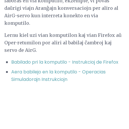
laboras en via komputilo, ekzemple, vi povas
daŭrigi viajn Aranĝajn konversaciojn per aliro al
AirG-servo kun interreta konekto en via
komputilo.
Lernu kiel uzi vian komputilon kaj vian Firefox aŭ
Oper-retumilon por aliri al babilaj ĉambroj kaj
servo de AirG.
Babilado pri la komputilo - Instrukcioj de Firefox
Aera babilejo en la komputilo - Operacias
Simuladorajn Instrukciojn