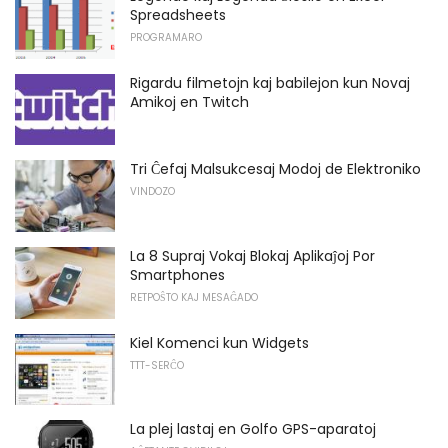
Spreadsheets
PROGRAMARO
Rigardu filmetojn kaj babilejon kun Novaj
Amikoj en Twitch
Tri Ĉefaj Malsukcesaj Modoj de Elektroniko
VINDOZO
La 8 Supraj Vokaj Blokaj Aplikaĵoj Por
Smartphones
RETPOŜTO KAJ MESAĜADO
Kiel Komenci kun Widgets
TTT-SERĈO
La plej lastaj en Golfo GPS-aparatoj